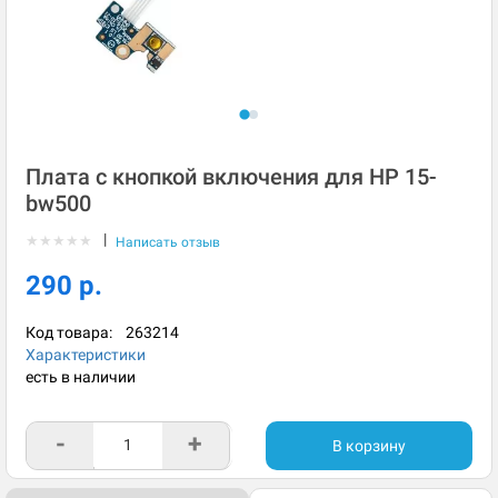
Плата с кнопкой включения для HP 15-
bw500
|
★
★
★
★
★
Написать отзыв
290 р.
Код товара:
263214
Характеристики
есть в наличии
-
+
В корзину