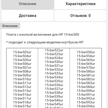
Описание
Характеристики
Доставка
Отзывов: 0
Описание
Плата с кнопкой включения для HP 15-bw500
* подходит к следующим моделям ноутбуков HP:
15-bw522ur
15-bw503ur
15-bw550ur
15-bw523ur
15-bw504ur
15-bw554ur
15-bw524ur
15-bw505ur
15-bw565ur
15-bw530ur
15-bw506ur
15-bw569ur
15-bw531ur
15-bw507ur
15-bw570ur
15-bw532ur
15-bw508ur
15-bw580ur
15-bw533ur
15-bw509ur
15-bw581ur
15-bw534ur
15-bw510ur
15-bw582ur
15-bw535ur
15-bw511ur
15-bw583ur
15-bw536ur
15-bw512ur
15-bw584ur
15-bw537ur
15-bw515ur
15-bw590ur
15-bw538ur
15-bw516ur
15-bw591ur
15-bw539ur
15-bw517ur
15-bw592ur
15-bw540ur
15-bw518ur
15-bw593ur
15-bw545ur
15-bw519ur
15-bw594ur