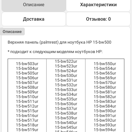
Описание
Характеристики
Доставка
Отзывов: 0
Описание
Верхняя панель (palmrest) для ноутбука HP 15-bw500
* подходит к следующим моделям ноутбуков HP:
15-bw522ur
15-bw503ur
15-bw550ur
15-bw523ur
15-bw504ur
15-bw554ur
15-bw524ur
15-bw505ur
15-bw565ur
15-bw530ur
15-bw506ur
15-bw569ur
15-bw531ur
15-bw507ur
15-bw570ur
15-bw532ur
15-bw508ur
15-bw580ur
15-bw533ur
15-bw509ur
15-bw581ur
15-bw534ur
15-bw510ur
15-bw582ur
15-bw535ur
15-bw511ur
15-bw583ur
15-bw536ur
15-bw512ur
15-bw584ur
15-bw537ur
15-bw515ur
15-bw590ur
15-bw538ur
15-bw516ur
15-bw591ur
15-bw539ur
15-bw517ur
15-bw592ur
15-bw540ur
15-bw518ur
15-bw593ur
15-bw545ur
15-bw519ur
15-bw594ur