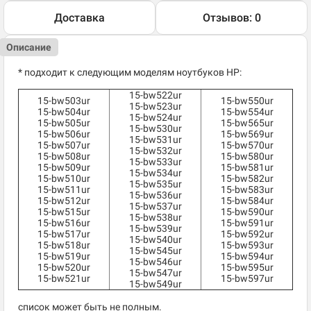
Доставка
Отзывов: 0
Описание
* подходит к следующим моделям ноутбуков HP:
15-bw522ur
15-bw503ur
15-bw550ur
15-bw523ur
15-bw504ur
15-bw554ur
15-bw524ur
15-bw505ur
15-bw565ur
15-bw530ur
15-bw506ur
15-bw569ur
15-bw531ur
15-bw507ur
15-bw570ur
15-bw532ur
15-bw508ur
15-bw580ur
15-bw533ur
15-bw509ur
15-bw581ur
15-bw534ur
15-bw510ur
15-bw582ur
15-bw535ur
15-bw511ur
15-bw583ur
15-bw536ur
15-bw512ur
15-bw584ur
15-bw537ur
15-bw515ur
15-bw590ur
15-bw538ur
15-bw516ur
15-bw591ur
15-bw539ur
15-bw517ur
15-bw592ur
15-bw540ur
15-bw518ur
15-bw593ur
15-bw545ur
15-bw519ur
15-bw594ur
15-bw546ur
15-bw520ur
15-bw595ur
15-bw547ur
15-bw521ur
15-bw597ur
15-bw549ur
список может быть не полным.