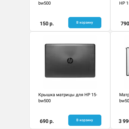
bw500
HP 1
150 р.
В корзину
790
Крышка матрицы для HP 15-
Матр
bw500
bw5
690 р.
В корзину
3 99