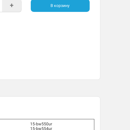
+
В корзину
15-bw550ur
15-bw554ur