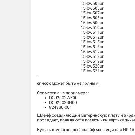
15-bw505ur
15-bw506ur
15-bw507ur
15-bw508ur
15-bw509ur
15-bw510ur
15-bw511ur
15-bw512ur
15-bw515ur
15-bw516ur
15-bw517ur
15-bw518ur
15-bw519ur
15-bw520ur
15-bw521ur
список может быть не полным.
Совместимые парномера:
DC02002WZ00
DC02002SH00
924930-001
Шлейф соединяющий материнскую плату и экран 
пропадает, появляются помехи или вертикальны
Купить качественный шлейф матрицы для HP 15-