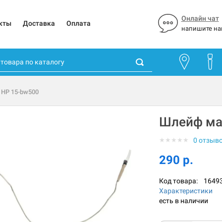
Онлайн чат
кты
Доставка
Оплата
напишите на
 HP 15-bw500
Шлейф ма
★
★
★
★
★
0 отзыв
290 р.
Код товара:
1649
Характеристики
есть в наличии