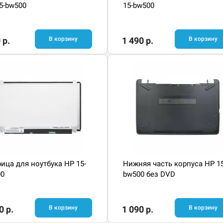
5-bw500
15-bw500
 р.
В корзину
1 490 р.
В корзину
ица для ноутбука HP 15-
Нижняя часть корпуса HP 15
00
bw500 без DVD
0 р.
В корзину
1 090 р.
В корзину