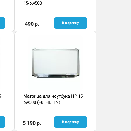
15-bw500
490 р.
В корзину
-
Матрица для ноутбука HP 15-
bw500 (FullHD TN)
5 190 р.
В корзину