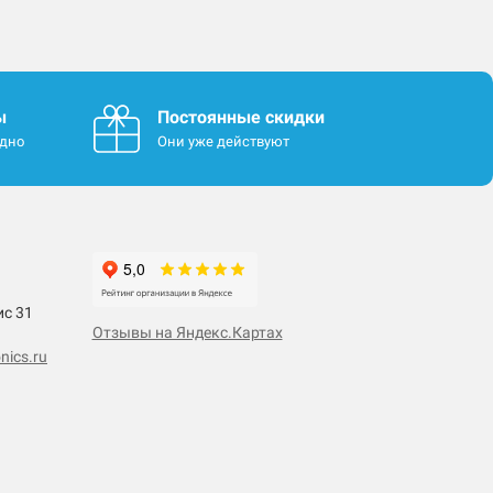
ы
Постоянные скидки
одно
Они уже действуют
ис 31
Отзывы на Яндекс.Картах
nics.ru