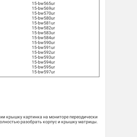
15-bw565ur
15-bw569ur
15-bw570ur
15-bw580ur
15-bw581ur
15-bw582ur
15-bw583ur
15-bw584ur
15-bw590ur
15-bw591ur
15-bw592ur
15-bw593ur
15-bw594ur
15-bw595ur
15-bw597ur
тии крышку картинка на мониторе переодически
полностью разобрать корпус и крышку матрицы.