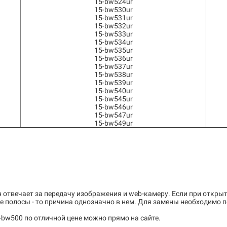
15-bw524ur
15-bw530ur
15-bw531ur
15-bw532ur
15-bw533ur
15-bw534ur
15-bw535ur
15-bw536ur
15-bw537ur
15-bw538ur
15-bw539ur
15-bw540ur
15-bw545ur
15-bw546ur
15-bw547ur
15-bw549ur
отвечает за передачу изображения и web-камеру. Если при откры
е полосы - то причина однозначно в нем. Для замены необходимо 
bw500 по отличной цене можно прямо на сайте.