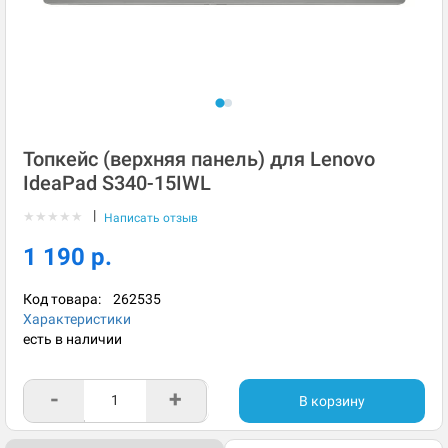
Топкейс (верхняя панель) для Lenovo
IdeaPad S340-15IWL
|
★
★
★
★
★
Написать отзыв
1 190 р.
Код товара:
262535
Характеристики
есть в наличии
-
+
В корзину