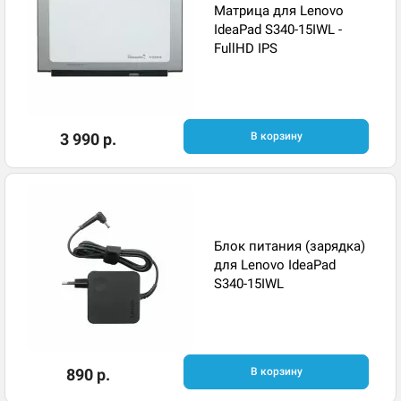
Матрица для Lenovo
IdeaPad S340-15IWL -
FullHD IPS
3 990 р.
В корзину
Блок питания (зарядка)
для Lenovo IdeaPad
S340-15IWL
890 р.
В корзину