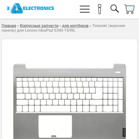
Главная
»
Корпусные запчасти
»
для ноутбуков
» Топкейс (верхняя
панель) для Lenovo IdeaPad S340-15IWL