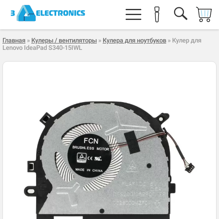
Главная
»
Кулеры / вентиляторы
»
Кулера для ноутбуков
» Кулер для
Lenovo IdeaPad S340-15IWL