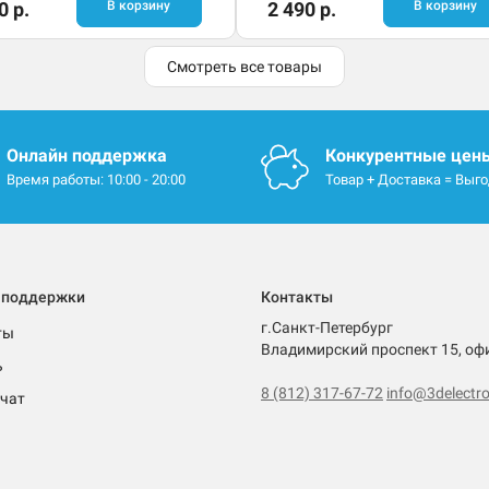
0 р.
В корзину
2 490 р.
В корзину
Смотреть все товары
Онлайн поддержка
Конкурентные цен
Время работы: 10:00 - 20:00
Товар + Доставка = Выг
 поддержки
Контакты
г.Санкт-Петербург
ты
Владимирский проспект 15, оф
ь
8 (812) 317-67-72
info@3delectro
чат