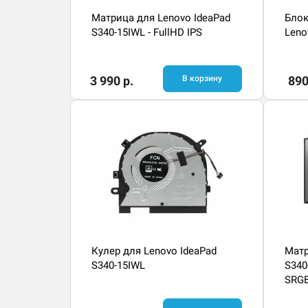
Матрица для Lenovo IdeaPad
Блок
S340-15IWL - FullHD IPS
Leno
3 990 р.
В корзину
890
Кулер для Lenovo IdeaPad
Матр
S340-15IWL
S340
SRGB