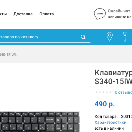
Онлайн чат
кты
Доставка
Оплата
напишите на
340-15IWL
Клавиатур
S340-15I
★
★
★
★
★
0 отзыв
490 р.
Код товара:
2031
Характеристики
есть в наличии