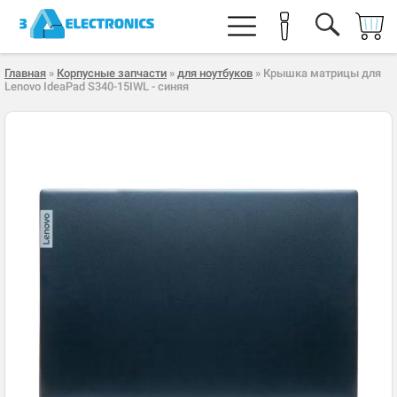
Главная
»
Корпусные запчасти
»
для ноутбуков
» Крышка матрицы для
Lenovo IdeaPad S340-15IWL - синяя