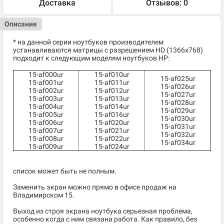
Доставка
Отзывов: 0
Описание
* на данной серии ноутбуков производителем
устанавливаются матрицы с разрешением HD (1366x768)
подходит к следующим моделям ноутбуков HP:
15-af000ur
15-af010ur
15-af025ur
15-af001ur
15-af011ur
15-af026ur
15-af002ur
15-af012ur
15-af027ur
15-af003ur
15-af013ur
15-af028ur
15-af004ur
15-af014ur
15-af029ur
15-af005ur
15-af016ur
15-af030ur
15-af006ur
15-af020ur
15-af031ur
15-af007ur
15-af021ur
15-af032ur
15-af008ur
15-af022ur
15-af034ur
15-af009ur
15-af024ur
список может быть не полным.
Заменить экран можно прямо в офисе продаж на
Владимирском 15.
Выход из строя экрана ноутбука серьезная проблема,
особенно когда с ним связана работа. Как правило, без