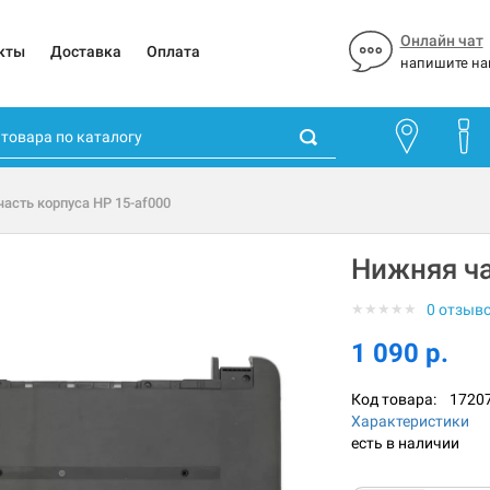
Онлайн чат
кты
Доставка
Оплата
напишите на
асть корпуса HP 15-af000
Нижняя ча
★
★
★
★
★
0 отзыв
1 090 р.
Код товара:
1720
Характеристики
есть в наличии