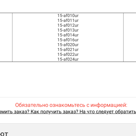
15-af010ur
15-af011ur
15-af012ur
15-af013ur
15-af014ur
15-af016ur
15-af020ur
15-af021ur
15-af022ur
15-af024ur
Обязательно ознакомьтесь с информацией:
мить заказ? Как получить заказ? На что следует обратит
ают