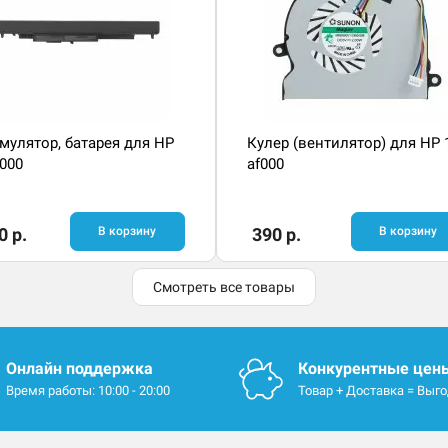
мулятор, батарея для HP
Кулер (вентилятор) для HP 
f000
af000
0 р.
В корзину
390 р.
В корзину
Смотреть все товары
Онлайн поддержка
Конкурентные цен
Время работы: 10:00 - 20:00
Товар + Доставка = Выг