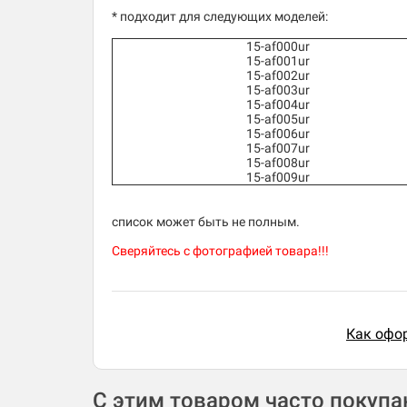
* подходит для следующих моделей:
15-af000ur
15-af001ur
15-af002ur
15-af003ur
15-af004ur
15-af005ur
15-af006ur
15-af007ur
15-af008ur
15-af009ur
список может быть не полным.
Сверяйтесь с фотографией товара!!!
Как офор
С этим товаром часто покуп