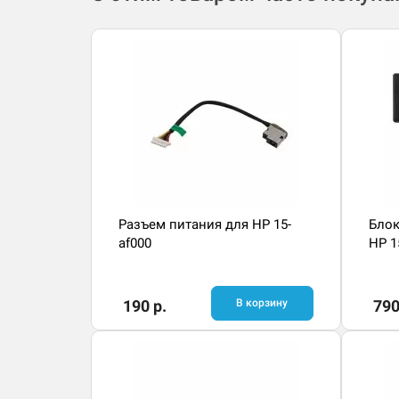
Разъем питания для HP 15-
Блок
af000
HP 1
190 р.
В корзину
790