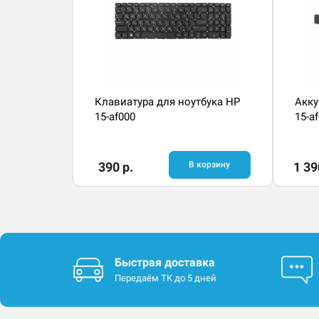
Клавиатура для ноутбука HP
Акку
15-af000
15-a
390 р.
В корзину
1 39
Быстрая доставка
Передаём ТК до 5 дней