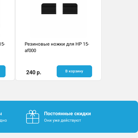
15-
Резиновые ножки для HP 15-
af000
240 р.
В корзину
ы
Постоянные скидки
одно
Они уже действуют