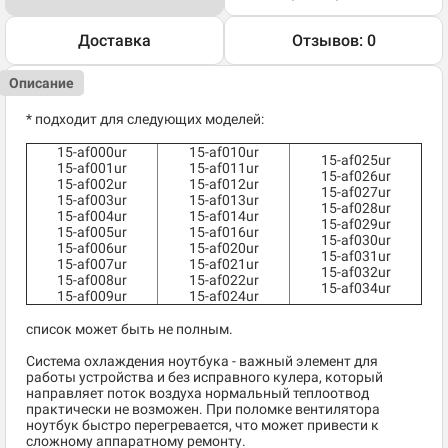
Доставка
Отзывов: 0
Описание
* подходит для следующих моделей:
15-af000ur
15-af010ur
15-af025ur
15-af001ur
15-af011ur
15-af026ur
15-af002ur
15-af012ur
15-af027ur
15-af003ur
15-af013ur
15-af028ur
15-af004ur
15-af014ur
15-af029ur
15-af005ur
15-af016ur
15-af030ur
15-af006ur
15-af020ur
15-af031ur
15-af007ur
15-af021ur
15-af032ur
15-af008ur
15-af022ur
15-af034ur
15-af009ur
15-af024ur
список может быть не полным.
Система охлаждения ноутбука - важный элемент для
работы устройства и без исправного кулера, который
направляет поток воздуха нормальный теплоотвод
практически не возможен. При поломке вентилятора
ноутбук быстро перегревается, что может привести к
сложному аппаратному ремонту.