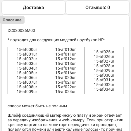
Доставка
Отзывов: 0
Описание
DC020026M00
* подходит для следующих моделей ноутбуков HP:
15-af000ur
15-af010ur
15-af025ur
15-af001ur
15-af011ur
15-af026ur
15-af002ur
15-af012ur
15-af027ur
15-af003ur
15-af013ur
15-af028ur
15-af004ur
15-af014ur
15-af029ur
15-af005ur
15-af016ur
15-af030ur
15-af006ur
15-af020ur
15-af031ur
15-af007ur
15-af021ur
15-af032ur
15-af008ur
15-af022ur
15-af034ur
15-af009ur
15-af024ur
список может быть не полным.
Шлейф соединяющий материнскую плату и экран отвечает
за передачу изображения и web-камеру. Если при открытии
крышку картинка на мониторе переодически пропадает,
появляются помехи или вертикальные полосы - то причина