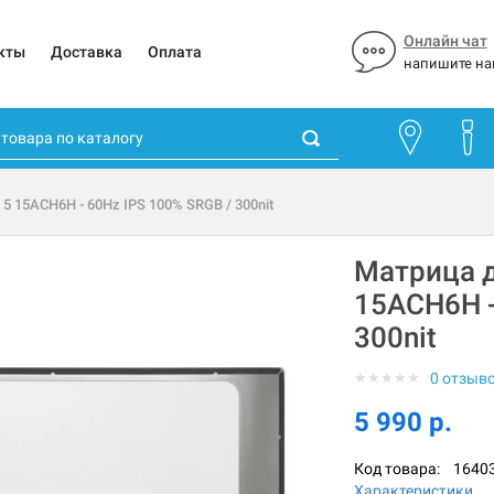
Онлайн чат
кты
Доставка
Оплата
напишите на
 5 15ACH6H - 60Hz IPS 100% SRGB / 300nit
Матрица д
15ACH6H -
300nit
★
★
★
★
★
0 отзыв
5 990 р.
Код товара:
1640
Характеристики