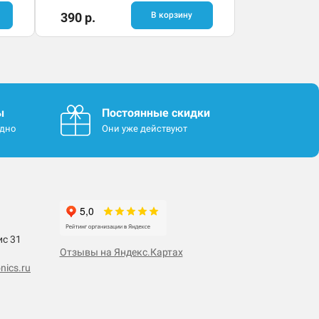
390 р.
В корзину
ы
Постоянные скидки
одно
Они уже действуют
ис 31
Отзывы на Яндекс.Картах
nics.ru