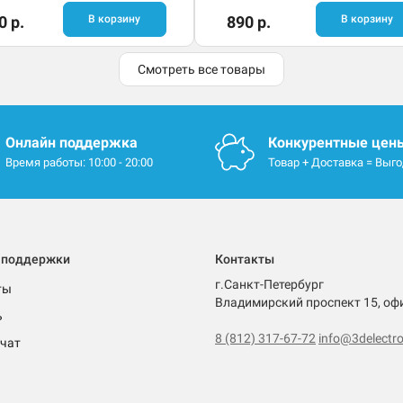
0 р.
В корзину
890 р.
В корзину
Смотреть все товары
Онлайн поддержка
Конкурентные цен
Время работы: 10:00 - 20:00
Товар + Доставка = Выг
 поддержки
Контакты
г.Санкт-Петербург
ты
Владимирский проспект 15, оф
ь
8 (812) 317-67-72
info@3delectro
чат