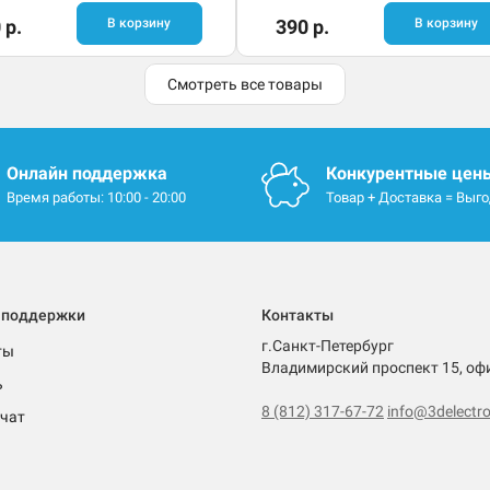
 р.
В корзину
390 р.
В корзину
Смотреть все товары
Онлайн поддержка
Конкурентные цен
Время работы: 10:00 - 20:00
Товар + Доставка = Выг
 поддержки
Контакты
г.Санкт-Петербург
ты
Владимирский проспект 15, оф
ь
8 (812) 317-67-72
info@3delectro
чат