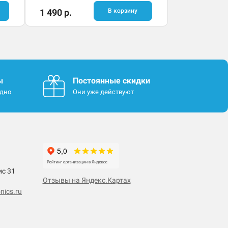
1 490 р.
В корзину
ы
Постоянные скидки
одно
Они уже действуют
ис 31
Отзывы на Яндекс.Картах
nics.ru