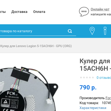
Онлайн чат
кты
Доставка
Оплата
напишите на
 Кулер для Lenovo Legion 5-15ACH6H - GPU (ORG)
Кулер для 
15ACH6H -
★
★
★
★
★
0 отзыв
790 р.
Производитель
For
Код товара:
1074
Характеристики