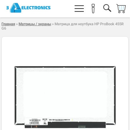
Главная
»
Матрицы / экраны
» Матрица для ноутбука HP ProBook 455R
G6