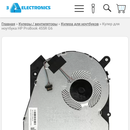
Главная
»
Кулеры / вентиляторы
»
Кулера для ноутбуков
» Кулер для
ноутбука HP ProBook 455R G6