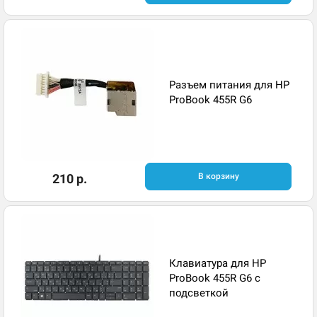
Разъем питания для HP
ProBook 455R G6
210 р.
В корзину
Клавиатура для HP
ProBook 455R G6 с
подсветкой