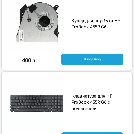
Кулер для ноутбука HP
ProBook 455R G6
400 р.
В корзину
Клавиатура для HP
ProBook 455R G6 с
подсветкой