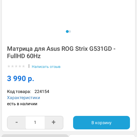
Матрица для Asus ROG Strix G531GD -
FullHD 60Hz
|
★
★
★
★
★
Написать отзыв
3 990 р.
Код товара:
224154
Характеристики
есть в наличии
-
+
В корзину