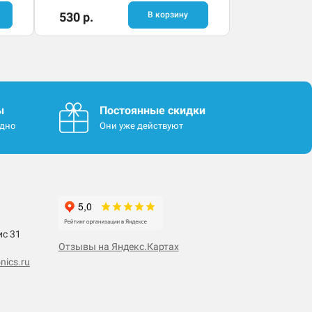
530 р.
В корзину
ы
Постоянные скидки
одно
Они уже действуют
ис 31
Отзывы на Яндекс.Картах
nics.ru