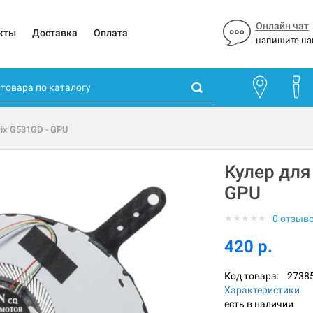
Онлайн чат
кты
Доставка
Оплата
напишите на
rix G531GD - GPU
Кулер для
GPU
★
★
★
★
★
0 отзыв
420 р.
Код товара:
2738
Характеристики
есть в наличии