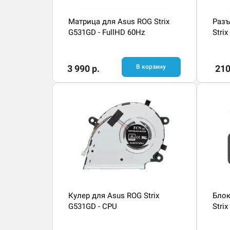
Матрица для Asus ROG Strix
Разъ
G531GD - FullHD 60Hz
Stri
3 990 р.
В корзину
210
Кулер для Asus ROG Strix
Блок
G531GD - CPU
Stri