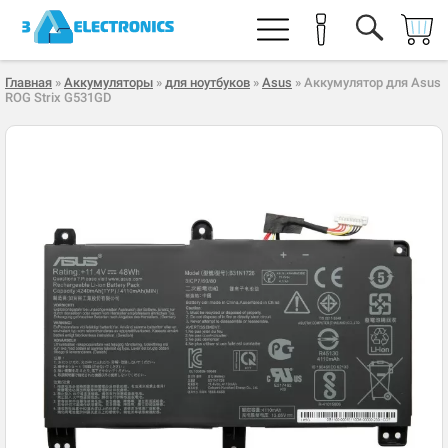
Главная
»
Аккумуляторы
»
для ноутбуков
»
Asus
» Аккумулятор для Asus
ROG Strix G531GD