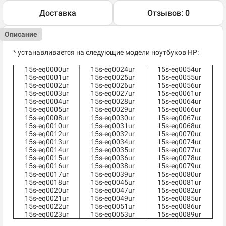
Доставка
Отзывов: 0
Описание
* устанавливается на следующие модели ноутбуков HP:
15s-eq0000ur
15s-eq0024ur
15s-eq0054ur
15s-eq0001ur
15s-eq0025ur
15s-eq0055ur
15s-eq0002ur
15s-eq0026ur
15s-eq0056ur
15s-eq0003ur
15s-eq0027ur
15s-eq0061ur
15s-eq0004ur
15s-eq0028ur
15s-eq0064ur
15s-eq0005ur
15s-eq0029ur
15s-eq0066ur
15s-eq0008ur
15s-eq0030ur
15s-eq0067ur
15s-eq0010ur
15s-eq0031ur
15s-eq0068ur
15s-eq0012ur
15s-eq0032ur
15s-eq0070ur
15s-eq0013ur
15s-eq0034ur
15s-eq0074ur
15s-eq0014ur
15s-eq0035ur
15s-eq0077ur
15s-eq0015ur
15s-eq0036ur
15s-eq0078ur
15s-eq0016ur
15s-eq0038ur
15s-eq0079ur
15s-eq0017ur
15s-eq0039ur
15s-eq0080ur
15s-eq0018ur
15s-eq0045ur
15s-eq0081ur
15s-eq0020ur
15s-eq0047ur
15s-eq0082ur
15s-eq0021ur
15s-eq0049ur
15s-eq0085ur
15s-eq0022ur
15s-eq0051ur
15s-eq0086ur
15s-eq0023ur
15s-eq0053ur
15s-eq0089ur