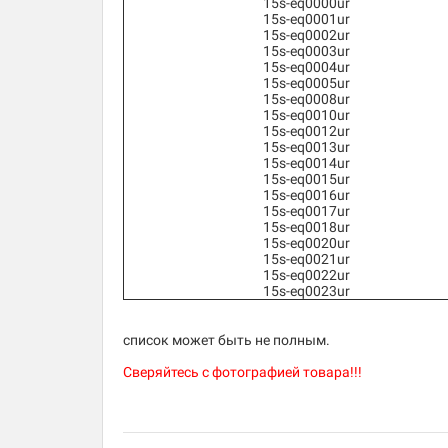
15s-eq0000ur
15s-eq0001ur
15s-eq0002ur
15s-eq0003ur
15s-eq0004ur
15s-eq0005ur
15s-eq0008ur
15s-eq0010ur
15s-eq0012ur
15s-eq0013ur
15s-eq0014ur
15s-eq0015ur
15s-eq0016ur
15s-eq0017ur
15s-eq0018ur
15s-eq0020ur
15s-eq0021ur
15s-eq0022ur
15s-eq0023ur
список может быть не полным.
Сверяйтесь с фотографией товара!!!