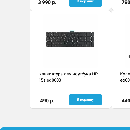
3 990 р.
В корзину
790
Клавиатура для ноутбука HP
Куле
15s-eq0000
eq00
490 р.
В корзину
440