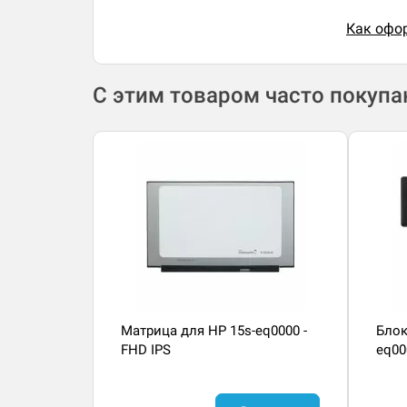
Как офор
С этим товаром часто покуп
Матрица для HP 15s-eq0000 -
Блок
FHD IPS
eq00