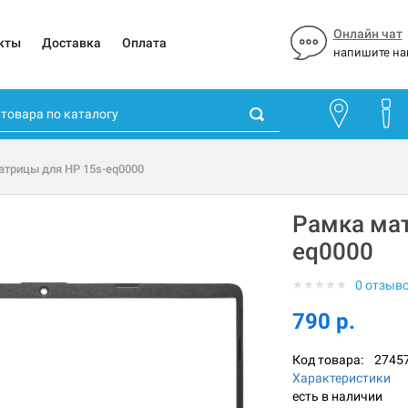
Онлайн чат
кты
Доставка
Оплата
напишите на
атрицы для HP 15s-eq0000
Рамка мат
eq0000
★
★
★
★
★
0 отзыв
790 р.
Код товара:
2745
Характеристики
есть в наличии