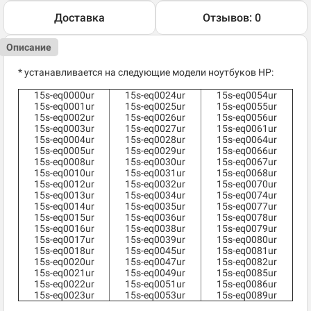
Доставка
Отзывов: 0
Описание
* устанавливается на следующие модели ноутбуков HP:
15s-eq0000ur
15s-eq0024ur
15s-eq0054ur
15s-eq0001ur
15s-eq0025ur
15s-eq0055ur
15s-eq0002ur
15s-eq0026ur
15s-eq0056ur
15s-eq0003ur
15s-eq0027ur
15s-eq0061ur
15s-eq0004ur
15s-eq0028ur
15s-eq0064ur
15s-eq0005ur
15s-eq0029ur
15s-eq0066ur
15s-eq0008ur
15s-eq0030ur
15s-eq0067ur
15s-eq0010ur
15s-eq0031ur
15s-eq0068ur
15s-eq0012ur
15s-eq0032ur
15s-eq0070ur
15s-eq0013ur
15s-eq0034ur
15s-eq0074ur
15s-eq0014ur
15s-eq0035ur
15s-eq0077ur
15s-eq0015ur
15s-eq0036ur
15s-eq0078ur
15s-eq0016ur
15s-eq0038ur
15s-eq0079ur
15s-eq0017ur
15s-eq0039ur
15s-eq0080ur
15s-eq0018ur
15s-eq0045ur
15s-eq0081ur
15s-eq0020ur
15s-eq0047ur
15s-eq0082ur
15s-eq0021ur
15s-eq0049ur
15s-eq0085ur
15s-eq0022ur
15s-eq0051ur
15s-eq0086ur
15s-eq0023ur
15s-eq0053ur
15s-eq0089ur