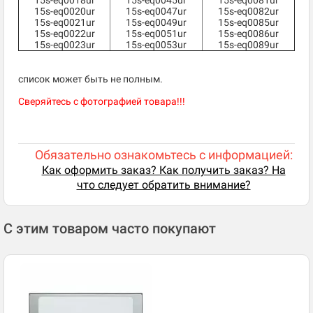
15s-eq0018ur
15s-eq0045ur
15s-eq0081ur
15s-eq0020ur
15s-eq0047ur
15s-eq0082ur
15s-eq0021ur
15s-eq0049ur
15s-eq0085ur
15s-eq0022ur
15s-eq0051ur
15s-eq0086ur
15s-eq0023ur
15s-eq0053ur
15s-eq0089ur
список может быть не полным.
Сверяйтесь с фотографией товара!!!
Обязательно ознакомьтесь с информацией:
Как оформить заказ? Как получить заказ? На
что следует обратить внимание?
С этим товаром часто покупают