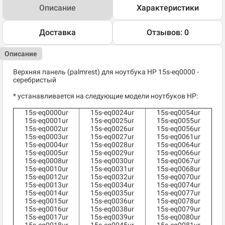
Описание
Характеристики
Доставка
Отзывов: 0
Описание
Верхняя панель (palmrest) для ноутбука HP 15s-eq0000 -
серебристый
* устанавливается на следующие модели ноутбуков HP:
15s-eq0000ur
15s-eq0024ur
15s-eq0054ur
15s-eq0001ur
15s-eq0025ur
15s-eq0055ur
15s-eq0002ur
15s-eq0026ur
15s-eq0056ur
15s-eq0003ur
15s-eq0027ur
15s-eq0061ur
15s-eq0004ur
15s-eq0028ur
15s-eq0064ur
15s-eq0005ur
15s-eq0029ur
15s-eq0066ur
15s-eq0008ur
15s-eq0030ur
15s-eq0067ur
15s-eq0010ur
15s-eq0031ur
15s-eq0068ur
15s-eq0012ur
15s-eq0032ur
15s-eq0070ur
15s-eq0013ur
15s-eq0034ur
15s-eq0074ur
15s-eq0014ur
15s-eq0035ur
15s-eq0077ur
15s-eq0015ur
15s-eq0036ur
15s-eq0078ur
15s-eq0016ur
15s-eq0038ur
15s-eq0079ur
15s-eq0017ur
15s-eq0039ur
15s-eq0080ur