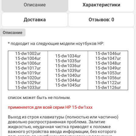
Описание
Характеристики
Доставка
Отзывов: 0
Описание
* подходит на следующие модели ноутбуков HP:
15-dw1002ur
15-dw1046ur
15-dw1034ur
15-dw1004ur
15-dw1047ur
15-dw1035ur
15-dw1006ur
15-dw1048ur
15-dw1036ur
15-dw1017ur
15-dw1049ur
15-dw1039ur
15-dw1019ur
15-dw1053ur
15-dw1040ur
15-dw1020ur
15-dw1056ur
15-dw1044ur
15-dw1029ur
15-dw1122ur
15-dw1045ur
15-dw1033ur
15-dw1126ur
список может быть не полным.
применяется для всей серии HP 15-dw1xxx
Выход из строя клавиатуры (полностью или частично)
довольно распространенная проблема. Залитие
жидкостью, неудачная чистка приводят к поломке
важного устройства ввода информации, без которого