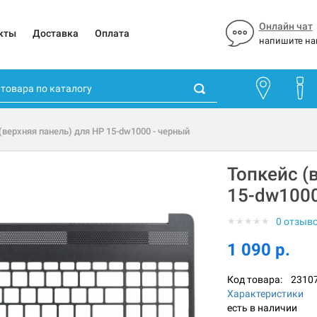
Онлайн чат
кты
Доставка
Оплата
напишите на
(верхняя панель) для HP 15-dw1000 - черный
Топкейс (
15-dw1000
★
★
★
★
★
0 отзыв
1 090 р.
Код товара:
2310
Характеристики
есть в наличии