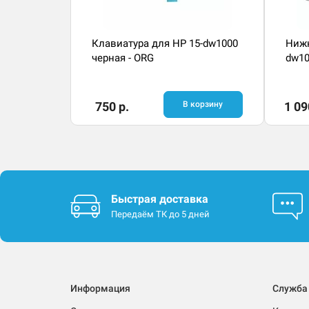
Клавиатура для HP 15-dw1000
Нижн
черная - ORG
dw10
750 р.
В корзину
1 09
Быстрая доставка
Передаём ТК до 5 дней
Информация
Служба