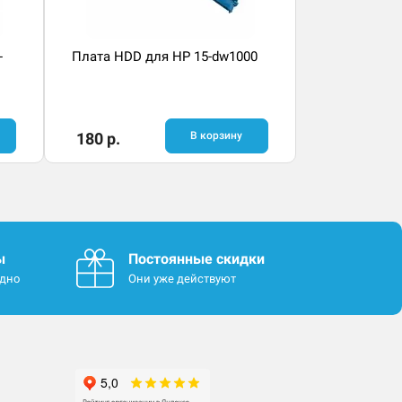
-
Плата HDD для HP 15-dw1000
180 р.
В корзину
ы
Постоянные скидки
одно
Они уже действуют