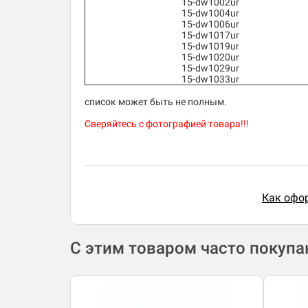
15-dw1002ur
15-dw1004ur
15-dw1006ur
15-dw1017ur
15-dw1019ur
15-dw1020ur
15-dw1029ur
15-dw1033ur
список может быть не полным.
Сверяйтесь с фотографией товара!!!
Как офор
С этим товаром часто покуп