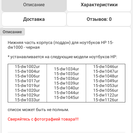
Описание
Характеристики
Доставка
Отзывов: 0
Описание
Нижняя часть корпуса (поддон) для ноутбуков HP 15-
dw1000 - черная
* устанавливается на следующие модели ноутбуков HP:
15-dw1002ur
15-dw1046ur
15-dw1034ur
15-dw1004ur
15-dw1047ur
15-dw1035ur
15-dw1006ur
15-dw1048ur
15-dw1036ur
15-dw1017ur
15-dw1049ur
15-dw1039ur
15-dw1019ur
15-dw1053ur
15-dw1040ur
15-dw1020ur
15-dw1056ur
15-dw1044ur
15-dw1029ur
15-dw1122ur
15-dw1045ur
15-dw1033ur
15-dw1126ur
список может быть не полным.
Сверяйтесь с фотографией товара!!!