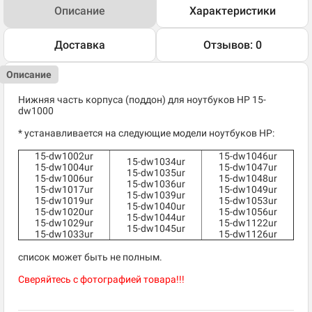
Описание
Характеристики
Доставка
Отзывов: 0
Описание
Нижняя часть корпуса (поддон) для ноутбуков HP 15-
dw1000
* устанавливается на следующие модели ноутбуков HP:
15-dw1002ur
15-dw1046ur
15-dw1034ur
15-dw1004ur
15-dw1047ur
15-dw1035ur
15-dw1006ur
15-dw1048ur
15-dw1036ur
15-dw1017ur
15-dw1049ur
15-dw1039ur
15-dw1019ur
15-dw1053ur
15-dw1040ur
15-dw1020ur
15-dw1056ur
15-dw1044ur
15-dw1029ur
15-dw1122ur
15-dw1045ur
15-dw1033ur
15-dw1126ur
список может быть не полным.
Сверяйтесь с фотографией товара!!!