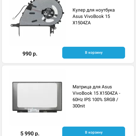
Кулер для ноутбука
Asus VivoBook 15
X1504ZA
990 р.
В корзину
Матрица для Asus
VivoBook 15 X1504ZA -
60Hz IPS 100% SRGB /
300nit
5 990 р.
В корзину