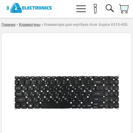
Главная
»
Клавиатуры
» Клавиатура для ноутбука Acer Aspire A515-45G