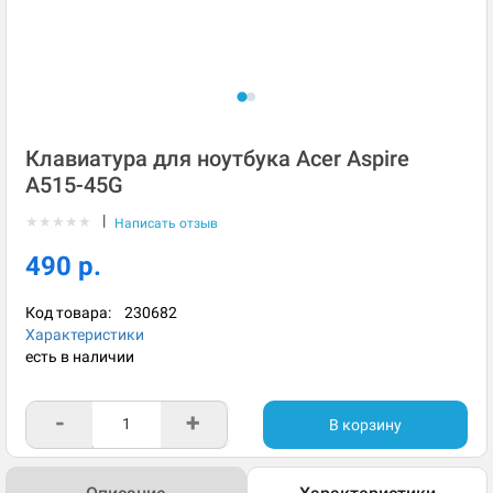
Клавиатура для ноутбука Acer Aspire
A515-45G
|
★
★
★
★
★
Написать отзыв
490 р.
Код товара:
230682
Характеристики
есть в наличии
-
+
В корзину