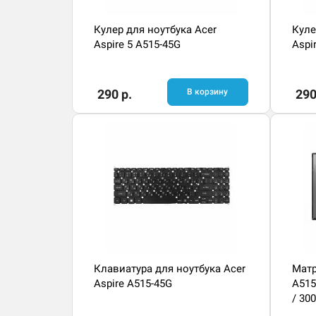
Кулер для ноутбука Acer
Куле
Aspire 5 A515-45G
Aspi
290 р.
В корзину
290
Клавиатура для ноутбука Acer
Матр
Aspire A515-45G
A515
/ 300