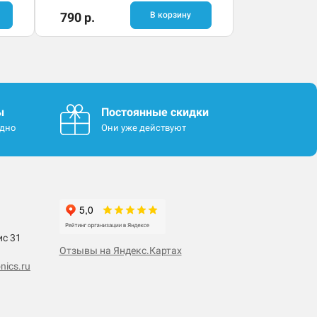
790 р.
В корзину
ы
Постоянные скидки
одно
Они уже действуют
ис 31
Отзывы на Яндекс.Картах
nics.ru