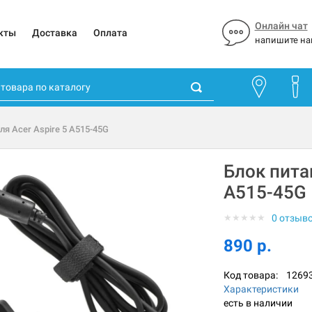
Онлайн чат
кты
Доставка
Оплата
напишите на
ля Acer Aspire 5 A515-45G
Блок питан
A515-45G
★
★
★
★
★
0 отзыв
890 р.
Код товара:
1269
Характеристики
есть в наличии