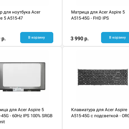
р для ноутбука Acer
Матрица для Acer Aspire 5
re 5 A515-47
A515-45G - FHD IPS
 р.
В корзину
3 990 р.
В корзину
ица для Acer Aspire 5
Клавиатура для Acer Aspire
-45G - 60Hz IPS 100% SRGB
A515-45G с подсветкой - OR
nit