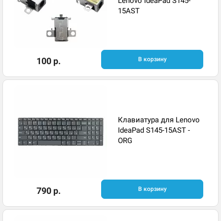
Lenovo IdeaPad S145-
15AST
100 р.
В корзину
Клавиатура для Lenovo
IdeaPad S145-15AST -
ORG
790 р.
В корзину