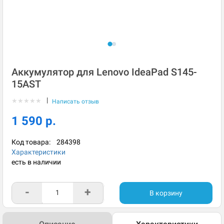
Аккумулятор для Lenovo IdeaPad S145-
15AST
|
★
★
★
★
★
Написать отзыв
1 590 р.
Код товара:
284398
Характеристики
есть в наличии
-
+
В корзину