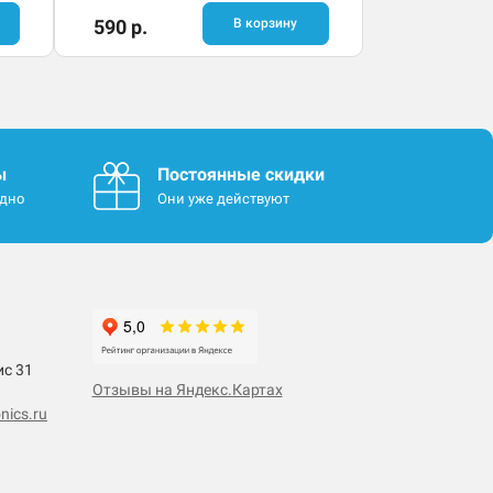
590 р.
В корзину
ы
Постоянные скидки
одно
Они уже действуют
ис 31
Отзывы на Яндекс.Картах
nics.ru