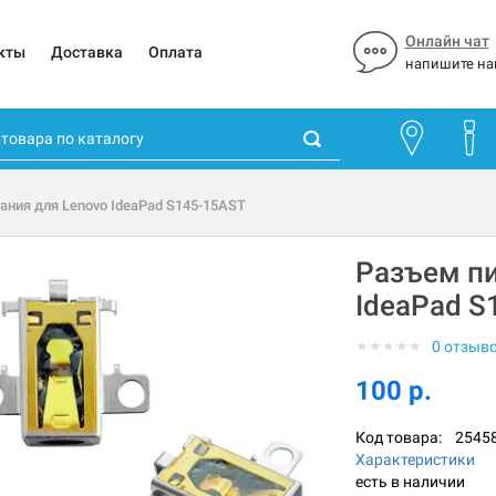
Онлайн чат
кты
Доставка
Оплата
напишите на
ания для Lenovo IdeaPad S145-15AST
Разъем пи
IdeaPad S
★
★
★
★
★
0 отзыв
100 р.
Код товара:
2545
Характеристики
есть в наличии