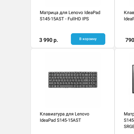
Матрица для Lenovo IdeaPad
Клав
S145-15AST - FullHD IPS
Idea
3 990 р.
В корзину
790
Клавиатура для Lenovo
Матр
IdeaPad S145-15AST
S145
SRGB