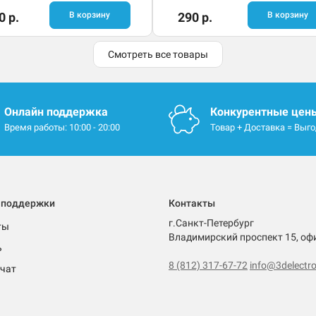
0 р.
В корзину
290 р.
В корзину
Смотреть все товары
Онлайн поддержка
Конкурентные цен
Время работы: 10:00 - 20:00
Товар + Доставка = Выг
 поддержки
Контакты
г.Санкт-Петербург
ты
Владимирский проспект 15, оф
ь
8 (812) 317-67-72
info@3delectro
чат