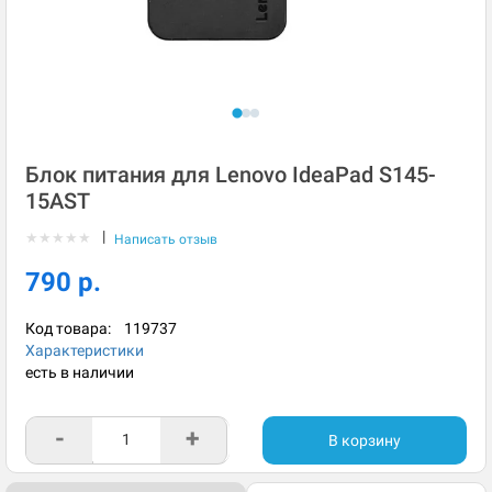
Блок питания для Lenovo IdeaPad S145-
15AST
|
★
★
★
★
★
Написать отзыв
790 р.
Код товара:
119737
Характеристики
есть в наличии
-
+
В корзину