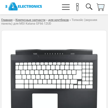
Главная
»
Корпусные запчасти
»
для ноутбуков
» Топкейс (верхняя
панель) для MSI Katana GF66 12UD