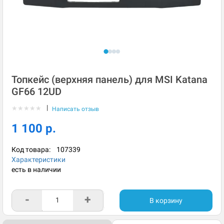
Топкейс (верхняя панель) для MSI Katana
GF66 12UD
|
★
★
★
★
★
Написать отзыв
1 100 р.
Код товара:
107339
Характеристики
есть в наличии
-
+
В корзину