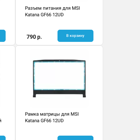
Разъем питания для MSI
Katana GF66 12UD
790 р.
В корзину
Рамка матрицы для MSI
й
Katana GF66 12UD