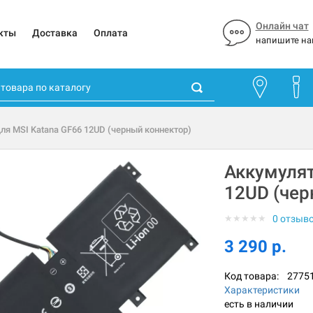
Онлайн чат
кты
Доставка
Оплата
напишите на
ля MSI Katana GF66 12UD (черный коннектор)
Аккумулят
12UD (чер
★
★
★
★
★
0 отзыв
3 290 р.
Код товара:
2775
Характеристики
есть в наличии