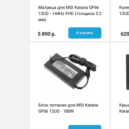
Матрица для MSI Katana GF66
Куле
12UD - 144Hz FHD (толщина 3.2
12UD
мм)
5 890 р.
В корзину
620
Блок питания для MSI Katana
Крыш
GF66 12UD - 180W
Kata