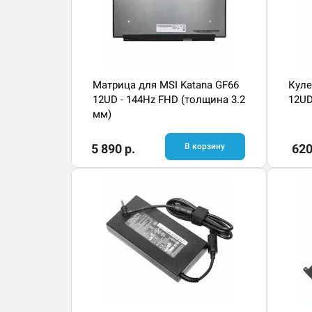
Матрица для MSI Katana GF66
Куле
12UD - 144Hz FHD (толщина 3.2
12UD
мм)
5 890 р.
В корзину
620