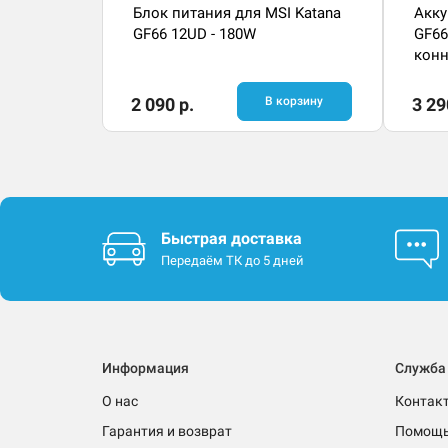
Блок питания для MSI Katana
Акку
GF66 12UD - 180W
GF66
конн
2 090 р.
В корзину
3 29
Быстрая доставка
Передаём ТК до 5 дней
Информация
Служба
О нас
Контак
Гарантия и возврат
Помощ