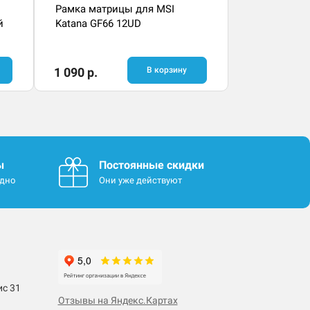
Рамка матрицы для MSI
й
Katana GF66 12UD
1 090 р.
В корзину
ы
Постоянные скидки
одно
Они уже действуют
ис 31
Отзывы на Яндекс.Картах