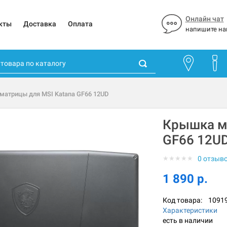
Онлайн чат
кты
Доставка
Оплата
напишите на
матрицы для MSI Katana GF66 12UD
Крышка м
GF66 12U
★
★
★
★
★
0 отзыв
1 890 р.
Код товара:
1091
Характеристики
есть в наличии