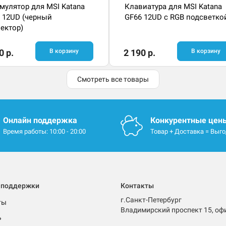
мулятор для MSI Katana
Клавиатура для MSI Katana
 12UD (черный
GF66 12UD с RGB подсветко
ектор)
0 р.
В корзину
2 190 р.
В корзину
Смотреть все товары
Онлайн поддержка
Конкурентные цен
Время работы: 10:00 - 20:00
Товар + Доставка = Выг
 поддержки
Контакты
г.Санкт-Петербург
ты
Владимирский проспект 15, оф
ь