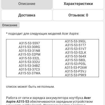
Описание
Характеристики
Доставка
Отзывов: 0
Описание
* подходит для следующих моделей Acer Aspire:
A315-53-39GL
A315-53-5597
A315-53-51T7
A315-53-30RG
A315-53-51V7
A315-53-31N8
A315-53-52LK
A315-53-32PM
A315-53-564X
A315-53-332L
A315-53-580L
A315-53-332U
A315-53-P05L
A315-53-34BZ
A315-53-P26W
A315-53-37C3
A315-53-P3VJ
A315-53-37WA
A315-53-P9K9
список может быть не полным.
Работа от сети и зарядка аккумулятора ноутбука
Acer
Aspire A315-53
обеспечиваются зарядным устройством