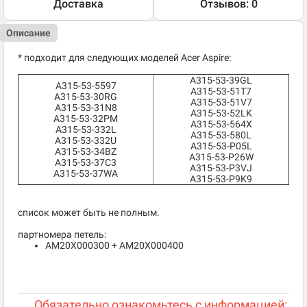
Доставка
Отзывов: 0
Описание
* подходит для следующих моделей Acer Aspire:
A315-53-39GL
A315-53-5597
A315-53-51T7
A315-53-30RG
A315-53-51V7
A315-53-31N8
A315-53-52LK
A315-53-32PM
A315-53-564X
A315-53-332L
A315-53-580L
A315-53-332U
A315-53-P05L
A315-53-34BZ
A315-53-P26W
A315-53-37C3
A315-53-P3VJ
A315-53-37WA
A315-53-P9K9
список может быть не полным.
партномера петель:
AM20X000300 + AM20X000400
Обязательно ознакомьтесь с информацией: