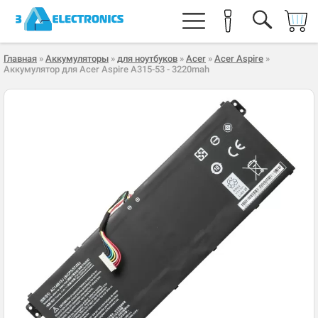
Главная
»
Аккумуляторы
»
для ноутбуков
»
Acer
»
Acer Aspire
»
Аккумулятор для Acer Aspire A315-53 - 3220mah