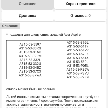
Описание
Характеристики
Доставка
Отзывов: 0
Описание
* подходит для следующих моделей Acer Aspire:
A315-53-39GL
A315-53-5597
A315-53-51T7
A315-53-30RG
A315-53-51V7
A315-53-31N8
A315-53-52LK
A315-53-32PM
A315-53-564X
A315-53-332L
A315-53-580L
A315-53-332U
A315-53-P05L
A315-53-34BZ
A315-53-P26W
A315-53-37C3
A315-53-P3VJ
A315-53-37WA
A315-53-P9K9
список может быть не полным.
Литий-ионные элементы питания современных ноутбуков
имеют ограниченный срок службы. После нескольких лет
эксплуатации емкость значительно снижается и