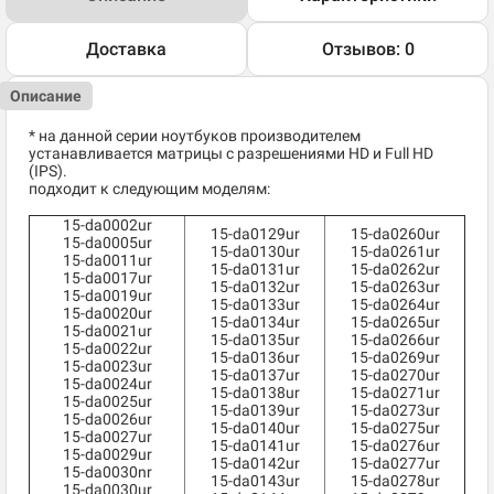
Доставка
Отзывов: 0
Описание
* на данной серии ноутбуков производителем
устанавливается матрицы с разрешениями HD и Full HD
(IPS).
подходит к следующим моделям:
15-da0002ur
15-da0129ur
15-da0260ur
15-da0005ur
15-da0130ur
15-da0261ur
15-da0011ur
15-da0131ur
15-da0262ur
15-da0017ur
15-da0132ur
15-da0263ur
15-da0019ur
15-da0133ur
15-da0264ur
15-da0020ur
15-da0134ur
15-da0265ur
15-da0021ur
15-da0135ur
15-da0266ur
15-da0022ur
15-da0136ur
15-da0269ur
15-da0023ur
15-da0137ur
15-da0270ur
15-da0024ur
15-da0138ur
15-da0271ur
15-da0025ur
15-da0139ur
15-da0273ur
15-da0026ur
15-da0140ur
15-da0275ur
15-da0027ur
15-da0141ur
15-da0276ur
15-da0029ur
15-da0142ur
15-da0277ur
15-da0030nr
15-da0143ur
15-da0278ur
15-da0030ur