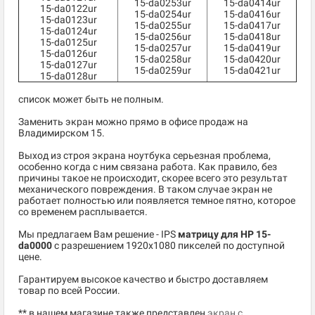
15-da0253ur
15-da0414ur
15-da0122ur
15-da0254ur
15-da0416ur
15-da0123ur
15-da0255ur
15-da0417ur
15-da0124ur
15-da0256ur
15-da0418ur
15-da0125ur
15-da0257ur
15-da0419ur
15-da0126ur
15-da0258ur
15-da0420ur
15-da0127ur
15-da0259ur
15-da0421ur
15-da0128ur
список может быть не полным.
Заменить экран можно прямо в офисе продаж на
Владимирском 15.
Выход из строя экрана ноутбука серьезная проблема,
особенно когда с ним связана работа. Как правило, без
причины такое не происходит, скорее всего это результат
механического повреждения. В таком случае экран не
работает полностью или появляется темное пятно, которое
со временем расплывается.
Мы предлагаем Вам решение - IPS
матрицу для HP 15-
da0000
c разрешением 1920x1080 пикселей по доступной
цене.
Гарантируем высокое качество и быстро доставляем
товар по всей России.
** в нашем магазине также представлен
экран с