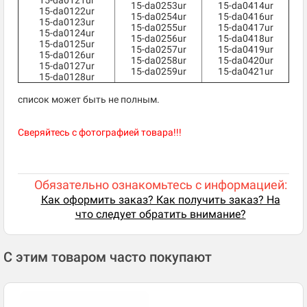
15-da0121ur
15-da0253ur
15-da0414ur
15-da0122ur
15-da0254ur
15-da0416ur
15-da0123ur
15-da0255ur
15-da0417ur
15-da0124ur
15-da0256ur
15-da0418ur
15-da0125ur
15-da0257ur
15-da0419ur
15-da0126ur
15-da0258ur
15-da0420ur
15-da0127ur
15-da0259ur
15-da0421ur
15-da0128ur
список может быть не полным.
Сверяйтесь с фотографией товара!!!
Обязательно ознакомьтесь с информацией:
Как оформить заказ? Как получить заказ? На
что следует обратить внимание?
С этим товаром часто покупают