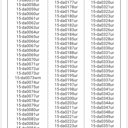
15-da0057ur
15-da0177ur
15-da0320ur
15-da0058ur
15-da0178ur
15-da0321ur
15-da0059ur
15-da0179ur
15-da0322ur
15-da0060ur
15-da0180ur
15-da0323ur
15-da0061ur
15-da0181ur
15-da0324ur
15-da0062ur
15-da0182ur
15-da0325ur
15-da0063ur
15-da0183ur
15-da0326ur
15-da0064ur
15-da0184ur
15-da0327ur
15-da0065ur
15-da0185ur
15-da0328ur
15-da0066ur
15-da0186ur
15-da0329ur
15-da0067ur
15-da0187ur
15-da0330ur
15-da0068ur
15-da0188ur
15-da0331ur
15-da0069ur
15-da0189ur
15-da0332ur
15-da0070ur
15-da0191ur
15-da0333ur
15-da0071ur
15-da0193ur
15-da0334ur
15-da0072ur
15-da0194ur
15-da0335ur
15-da0073ur
15-da0195ur
15-da0336ur
15-da0073wm
15-da0196ur
15-da0337ur
15-da0074ur
15-da0197ur
15-da0338ur
15-da0075ur
15-da0198ur
15-da0341ur
15-da0076ur
15-da0199ur
15-da0342ur
15-da0077ur
15-da0200ur
15-da0343ur
15-da0078ur
15-da0203ur
15-da0344ur
15-da0079ur
15-da0211ur
15-da0347ur
15-da0080ur
15-da0212ur
15-da0348ur
15-da0081ur
15-da0221ur
15-da0349ur
15-da0082ur
15-da0222ur
15-da0350ur
15-da0083ur
15-da0223ur
15-da0351ur