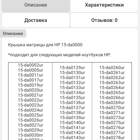
Описание
Характеристики
Доставка
Отзывов: 0
Описание
Крышка матрицы для HP 15-da0000
*подходит для следующих моделей ноутбуков HP:
15-da0002ur
15-da0129ur
15-da0260ur
15-da0005ur
15-da0130ur
15-da0261ur
15-da0011ur
15-da0131ur
15-da0262ur
15-da0017ur
15-da0132ur
15-da0263ur
15-da0019ur
15-da0133ur
15-da0264ur
15-da0020ur
15-da0134ur
15-da0265ur
15-da0021ur
15-da0135ur
15-da0266ur
15-da0022ur
15-da0136ur
15-da0269ur
15-da0023ur
15-da0137ur
15-da0270ur
15-da0024ur
15-da0138ur
15-da0271ur
15-da0025ur
15-da0139ur
15-da0273ur
15-da0026ur
15-da0140ur
15-da0275ur
15-da0027ur
15-da0141ur
15-da0276ur
15-da0029ur
15-da0142ur
15-da0277ur
15-da0030nr
15-da0143ur
15-da0278ur