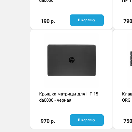
da0000
HP 1
190 р.
В корзину
790
Крышка матрицы для HP 15-
Клав
da0000 - черная
ORG
970 р.
В корзину
750