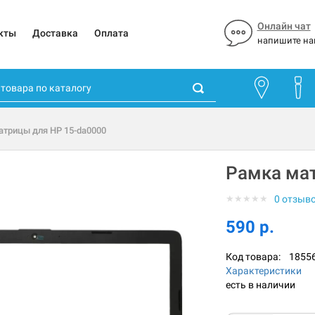
Онлайн чат
кты
Доставка
Оплата
напишите на
атрицы для HP 15-da0000
Рамка ма
★
★
★
★
★
0 отзыв
590 р.
Код товара:
1855
Характеристики
есть в наличии