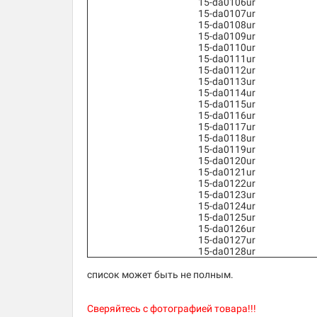
15-da0106ur
15-da0107ur
15-da0108ur
15-da0109ur
15-da0110ur
15-da0111ur
15-da0112ur
15-da0113ur
15-da0114ur
15-da0115ur
15-da0116ur
15-da0117ur
15-da0118ur
15-da0119ur
15-da0120ur
15-da0121ur
15-da0122ur
15-da0123ur
15-da0124ur
15-da0125ur
15-da0126ur
15-da0127ur
15-da0128ur
список может быть не полным.
Сверяйтесь с фотографией товара!!!