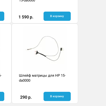
15-da0000
1 590 р.
В корзину
-
Шлейф матрицы для HP 15-
da0000
290 р.
В корзину