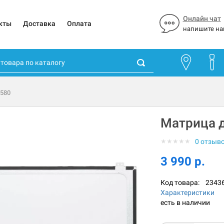
Онлайн чат
кты
Доставка
Оплата
напишите на
3580
Матрица дл
★
★
★
★
★
0 отзыв
3 990 р.
Код товара:
2343
Характеристики
есть в наличии