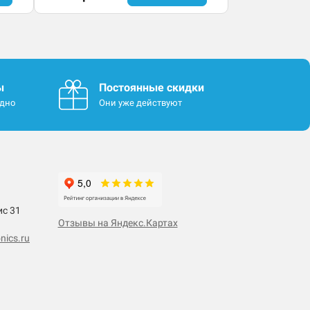
ы
Постоянные скидки
одно
Они уже действуют
ис 31
Отзывы на Яндекс.Картах
nics.ru