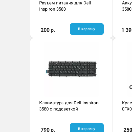
Разъем питания для Dell
Акку
Inspiron 3580
3580
200 р.
В корзину
1 39
Клавиатура для Dell Inspiron
Кулер
3580 с подсветкой
0FX
790 р.
В корзину
250