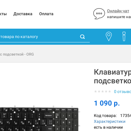
Онлайн чат
кты
Доставка
Оплата
напишите на
 с подсветкой - ORG
Клавиатура
подсветко
★
★
★
★
★
0 отзыв
1 090 р.
Код товара:
1735
Характеристики
есть в наличии