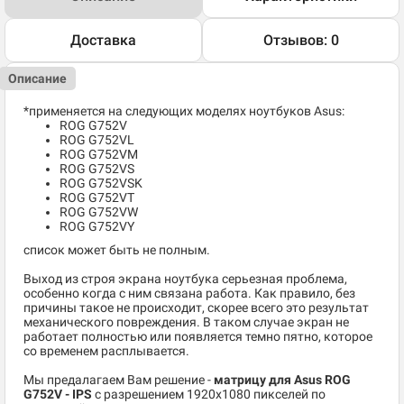
Доставка
Отзывов: 0
Описание
*применяется на следующих моделях ноутбуков Asus:
ROG G752V
ROG G752VL
ROG G752VM
ROG G752VS
ROG G752VSK
ROG G752VT
ROG G752VW
ROG G752VY
список может быть не полным.
Выход из строя экрана ноутбука серьезная проблема,
особенно когда с ним связана работа. Как правило, без
причины такое не происходит, скорее всего это результат
механического повреждения. В таком случае экран не
работает полностью или появляется темно пятно, которое
со временем расплывается.
Мы предалагаем Вам решение -
матрицу для Asus ROG
G752V - IPS
c разрешением 1920x1080 пикселей по