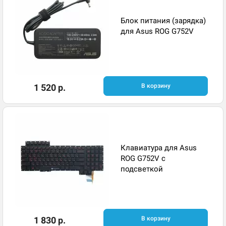
Блок питания (зарядка)
для Asus ROG G752V
1 520 р.
В корзину
Клавиатура для Asus
ROG G752V с
подсветкой
1 830 р.
В корзину