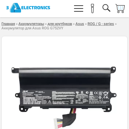
Главная
»
Аккумуляторы
»
для ноутбуков
»
Asus
»
ROG / G - series
»
Аккумулятор для Asus ROG G752VY