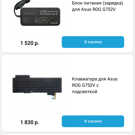
Блок питания (зарядка)
для Asus ROG G752V
1 520 р.
В корзину
Клавиатура для Asus
ROG G752V с
подсветкой
1 830 р.
В корзину