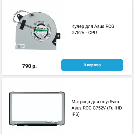
Кулер для Asus ROG
G752V - CPU
790 р.
В корзину
Матрица для ноутбука
Asus ROG G752V (FullHD
IPS)