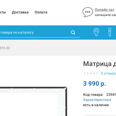
Онлайн чат
кты
Доставка
Оплата
напишите на
315-22
Матрица д
★
★
★
★
★
0 отзыв
3 990 р.
Код товара:
2394
Характеристики
есть в наличии