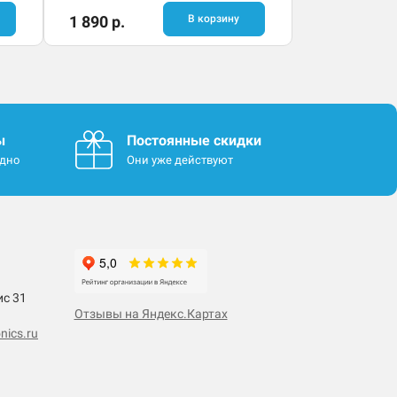
1 890 р.
В корзину
ы
Постоянные скидки
одно
Они уже действуют
ис 31
Отзывы на Яндекс.Картах
nics.ru