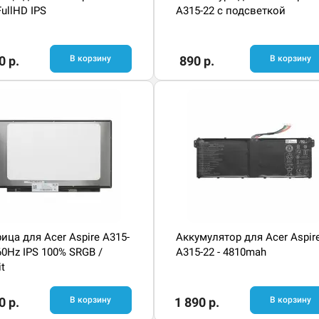
FullHD IPS
A315-22 с подсветкой
0 р.
В корзину
890 р.
В корзину
ица для Acer Aspire A315-
Аккумулятор для Acer Aspir
 60Hz IPS 100% SRGB /
A315-22 - 4810mah
it
0 р.
В корзину
1 890 р.
В корзину