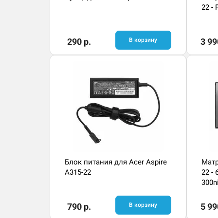
22 - 
290 р.
В корзину
3 99
Блок питания для Acer Aspire
Матр
A315-22
22 -
300n
790 р.
В корзину
5 99