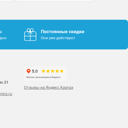
ы
Постоянные скидки
одно
Они уже действуют
ис 31
Отзывы на Яндекс.Картах
nics.ru